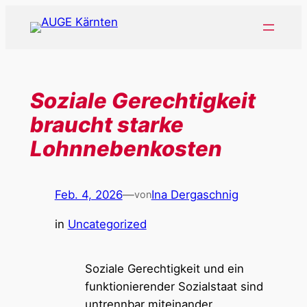
Zum
Inhalt
springen
Soziale Gerechtigkeit
braucht starke
Lohnnebenkosten
Feb. 4, 2026
—
Ina Dergaschnig
von
in
Uncategorized
Soziale Gerechtigkeit und ein
funktionierender Sozialstaat sind
untrennbar miteinander