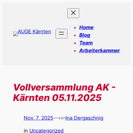
Zum
Inhalt
springen
Home
Blog
Team
Arbeiterkammer
Vollversammlung AK -
Kärnten 05.11.2025
Nov. 7, 2025
—
Ina Dergaschnig
von
in
Uncategorized